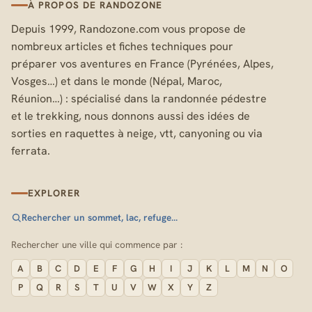
À PROPOS DE RANDOZONE
Depuis 1999, Randozone.com vous propose de
nombreux articles et fiches techniques pour
préparer vos aventures en France (Pyrénées, Alpes,
Vosges…) et dans le monde (Népal, Maroc,
Réunion…) : spécialisé dans la randonnée pédestre
et le trekking, nous donnons aussi des idées de
sorties en raquettes à neige, vtt, canyoning ou via
ferrata.
EXPLORER
Rechercher un sommet, lac, refuge…
Rechercher une ville qui commence par :
A
B
C
D
E
F
G
H
I
J
K
L
M
N
O
P
Q
R
S
T
U
V
W
X
Y
Z