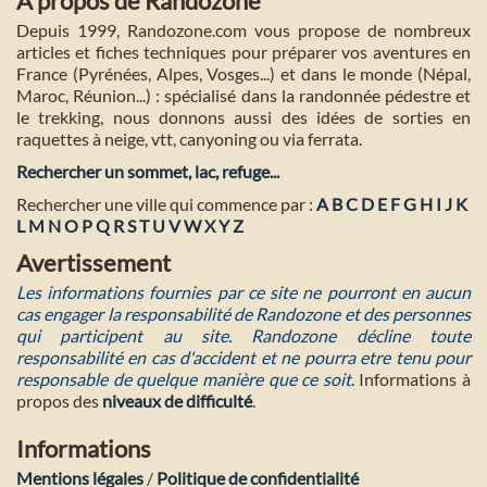
A propos de Randozone
Depuis 1999, Randozone.com vous propose de nombreux
articles et fiches techniques pour préparer vos aventures en
France (Pyrénées, Alpes, Vosges...) et dans le monde (Népal,
Maroc, Réunion...) : spécialisé dans la randonnée pédestre et
le trekking, nous donnons aussi des idées de sorties en
raquettes à neige, vtt, canyoning ou via ferrata.
Rechercher un sommet, lac, refuge...
Rechercher une ville qui commence par :
A
B
C
D
E
F
G
H
I
J
K
L
M
N
O
P
Q
R
S
T
U
V
W
X
Y
Z
Avertissement
Les informations fournies par ce site ne pourront en aucun
cas engager la responsabilité de Randozone et des personnes
qui participent au site. Randozone décline toute
responsabilité en cas d'accident et ne pourra etre tenu pour
responsable de quelque manière que ce soit
. Informations à
propos des
niveaux de difficulté
.
Informations
Mentions légales
/
Politique de confidentialité