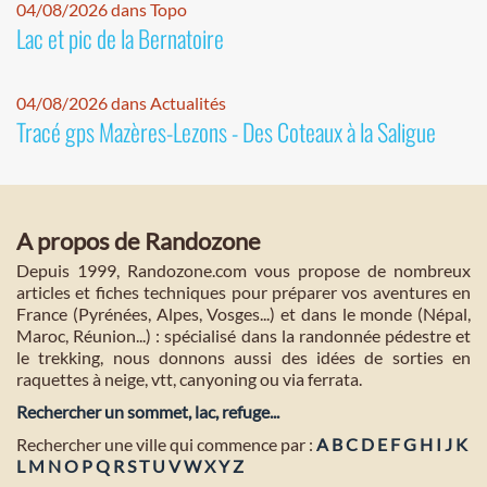
04/08/2026 dans Topo
Lac et pic de la Bernatoire
04/08/2026 dans Actualités
Tracé gps Mazères-Lezons - Des Coteaux à la Saligue
A propos de Randozone
Depuis 1999, Randozone.com vous propose de nombreux
articles et fiches techniques pour préparer vos aventures en
France (Pyrénées, Alpes, Vosges...) et dans le monde (Népal,
Maroc, Réunion...) : spécialisé dans la randonnée pédestre et
le trekking, nous donnons aussi des idées de sorties en
raquettes à neige, vtt, canyoning ou via ferrata.
Rechercher un sommet, lac, refuge...
Rechercher une ville qui commence par :
A
B
C
D
E
F
G
H
I
J
K
L
M
N
O
P
Q
R
S
T
U
V
W
X
Y
Z