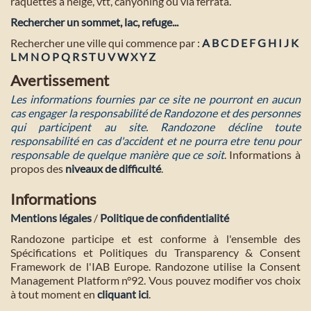
raquettes à neige, vtt, canyoning ou via ferrata.
Rechercher un sommet, lac, refuge...
Rechercher une ville qui commence par :
A
B
C
D
E
F
G
H
I
J
K
L
M
N
O
P
Q
R
S
T
U
V
W
X
Y
Z
Avertissement
Les informations fournies par ce site ne pourront en aucun
cas engager la responsabilité de Randozone et des personnes
qui participent au site. Randozone décline toute
responsabilité en cas d'accident et ne pourra etre tenu pour
responsable de quelque manière que ce soit
. Informations à
propos des
niveaux de difficulté
.
Informations
Mentions légales
/
Politique de confidentialité
Randozone participe et est conforme à l'ensemble des
Spécifications et Politiques du Transparency & Consent
Framework de l'IAB Europe. Randozone utilise la Consent
Management Platform n°92. Vous pouvez modifier vos choix
à tout moment en
cliquant ici
.