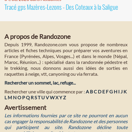
Tracé gps Mazères-Lezons - Des Coteaux à la Saligue
A propos de Randozone
Depuis 1999, Randozone.com vous propose de nombreux
articles et fiches techniques pour préparer vos aventures en
France (Pyrénées, Alpes, Vosges...) et dans le monde (Népal,
Maroc, Réunion...) : spécialisé dans la randonnée pédestre et
le trekking, nous donnons aussi des idées de sorties en
raquettes à neige, vtt, canyoning ou via ferrata.
Rechercher un sommet, lac, refuge...
Rechercher une ville qui commence par :
A
B
C
D
E
F
G
H
I
J
K
L
M
N
O
P
Q
R
S
T
U
V
W
X
Y
Z
Avertissement
Les informations fournies par ce site ne pourront en aucun
cas engager la responsabilité de Randozone et des personnes
qui participent au site. Randozone décline toute