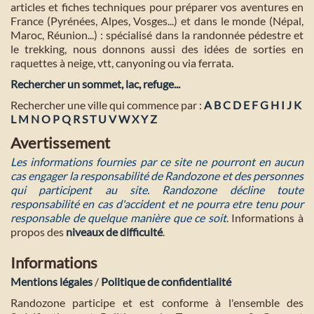
articles et fiches techniques pour préparer vos aventures en
France (Pyrénées, Alpes, Vosges...) et dans le monde (Népal,
Maroc, Réunion...) : spécialisé dans la randonnée pédestre et
le trekking, nous donnons aussi des idées de sorties en
raquettes à neige, vtt, canyoning ou via ferrata.
Rechercher un sommet, lac, refuge...
Rechercher une ville qui commence par :
A
B
C
D
E
F
G
H
I
J
K
L
M
N
O
P
Q
R
S
T
U
V
W
X
Y
Z
Avertissement
Les informations fournies par ce site ne pourront en aucun
cas engager la responsabilité de Randozone et des personnes
qui participent au site. Randozone décline toute
responsabilité en cas d'accident et ne pourra etre tenu pour
responsable de quelque manière que ce soit
. Informations à
propos des
niveaux de difficulté
.
Informations
Mentions légales
/
Politique de confidentialité
Randozone participe et est conforme à l'ensemble des