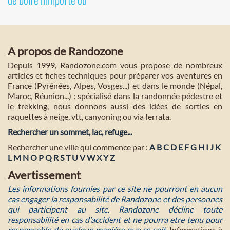
A propos de Randozone
Depuis 1999, Randozone.com vous propose de nombreux
articles et fiches techniques pour préparer vos aventures en
France (Pyrénées, Alpes, Vosges...) et dans le monde (Népal,
Maroc, Réunion...) : spécialisé dans la randonnée pédestre et
le trekking, nous donnons aussi des idées de sorties en
raquettes à neige, vtt, canyoning ou via ferrata.
Rechercher un sommet, lac, refuge...
Rechercher une ville qui commence par :
A
B
C
D
E
F
G
H
I
J
K
L
M
N
O
P
Q
R
S
T
U
V
W
X
Y
Z
Avertissement
Les informations fournies par ce site ne pourront en aucun
cas engager la responsabilité de Randozone et des personnes
qui participent au site. Randozone décline toute
responsabilité en cas d'accident et ne pourra etre tenu pour
responsable de quelque manière que ce soit
. Informations à