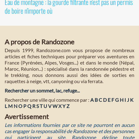
Eau de montagne : la gourde filtrante n'est pas un permis
de boire n'importe où
A propos de Randozone
Depuis 1999, Randozone.com vous propose de nombreux
articles et fiches techniques pour préparer vos aventures en
France (Pyrénées, Alpes, Vosges...) et dans le monde (Népal,
Maroc, Réunion...) : spécialisé dans la randonnée pédestre et
le trekking, nous donnons aussi des idées de sorties en
raquettes à neige, vtt, canyoning ou via ferrata.
Rechercher un sommet, lac, refuge...
Rechercher une ville qui commence par :
A
B
C
D
E
F
G
H
I
J
K
L
M
N
O
P
Q
R
S
T
U
V
W
X
Y
Z
Avertissement
Les informations fournies par ce site ne pourront en aucun
cas engager la responsabilité de Randozone et des personnes
qui participent au site. Randozone décline toute