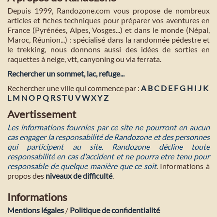
Depuis 1999, Randozone.com vous propose de nombreux
articles et fiches techniques pour préparer vos aventures en
France (Pyrénées, Alpes, Vosges...) et dans le monde (Népal,
Maroc, Réunion...) : spécialisé dans la randonnée pédestre et
le trekking, nous donnons aussi des idées de sorties en
raquettes à neige, vtt, canyoning ou via ferrata.
Rechercher un sommet, lac, refuge...
Rechercher une ville qui commence par :
A
B
C
D
E
F
G
H
I
J
K
L
M
N
O
P
Q
R
S
T
U
V
W
X
Y
Z
Avertissement
Les informations fournies par ce site ne pourront en aucun
cas engager la responsabilité de Randozone et des personnes
qui participent au site. Randozone décline toute
responsabilité en cas d'accident et ne pourra etre tenu pour
responsable de quelque manière que ce soit
. Informations à
propos des
niveaux de difficulté
.
Informations
Mentions légales
/
Politique de confidentialité