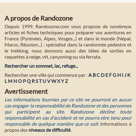
A propos de Randozone
Depuis 1999, Randozone.com vous propose de nombreux
articles et fiches techniques pour préparer vos aventures en
France (Pyrénées, Alpes, Vosges...) et dans le monde (Népal,
Maroc, Réunion...) : spécialisé dans la randonnée pédestre et
le trekking, nous donnons aussi des idées de sorties en
raquettes à neige, vtt, canyoning ou via ferrata.
Rechercher un sommet, lac, refuge...
Rechercher une ville qui commence par :
A
B
C
D
E
F
G
H
I
J
K
L
M
N
O
P
Q
R
S
T
U
V
W
X
Y
Z
Avertissement
Les informations fournies par ce site ne pourront en aucun
cas engager la responsabilité de Randozone et des personnes
qui participent au site. Randozone décline toute
responsabilité en cas d'accident et ne pourra etre tenu pour
responsable de quelque manière que ce soit
. Informations à
propos des
niveaux de difficulté
.