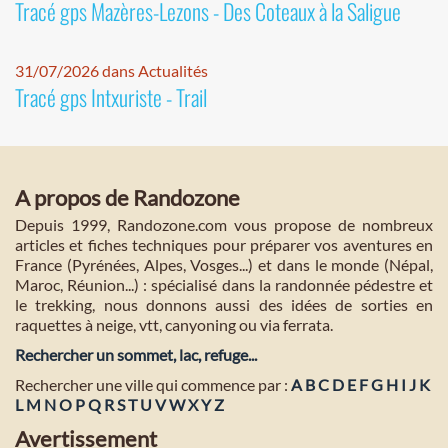
Tracé gps Mazères-Lezons - Des Coteaux à la Saligue
31/07/2026 dans Actualités
Tracé gps Intxuriste - Trail
A propos de Randozone
Depuis 1999, Randozone.com vous propose de nombreux
articles et fiches techniques pour préparer vos aventures en
France (Pyrénées, Alpes, Vosges...) et dans le monde (Népal,
Maroc, Réunion...) : spécialisé dans la randonnée pédestre et
le trekking, nous donnons aussi des idées de sorties en
raquettes à neige, vtt, canyoning ou via ferrata.
Rechercher un sommet, lac, refuge...
Rechercher une ville qui commence par :
A
B
C
D
E
F
G
H
I
J
K
L
M
N
O
P
Q
R
S
T
U
V
W
X
Y
Z
Avertissement