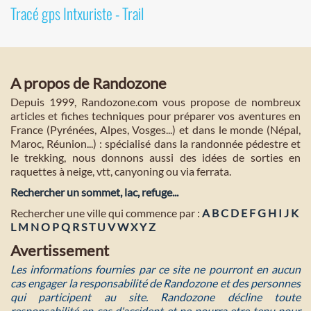
Tracé gps Intxuriste - Trail
A propos de Randozone
Depuis 1999, Randozone.com vous propose de nombreux
articles et fiches techniques pour préparer vos aventures en
France (Pyrénées, Alpes, Vosges...) et dans le monde (Népal,
Maroc, Réunion...) : spécialisé dans la randonnée pédestre et
le trekking, nous donnons aussi des idées de sorties en
raquettes à neige, vtt, canyoning ou via ferrata.
Rechercher un sommet, lac, refuge...
Rechercher une ville qui commence par :
A
B
C
D
E
F
G
H
I
J
K
L
M
N
O
P
Q
R
S
T
U
V
W
X
Y
Z
Avertissement
Les informations fournies par ce site ne pourront en aucun
cas engager la responsabilité de Randozone et des personnes
qui participent au site. Randozone décline toute
responsabilité en cas d'accident et ne pourra etre tenu pour