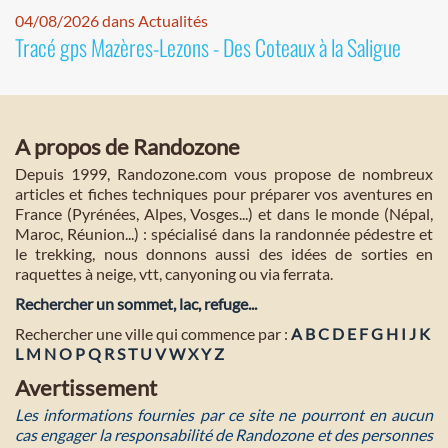
04/08/2026 dans Actualités
Tracé gps Mazères-Lezons - Des Coteaux à la Saligue
A propos de Randozone
Depuis 1999, Randozone.com vous propose de nombreux
articles et fiches techniques pour préparer vos aventures en
France (Pyrénées, Alpes, Vosges...) et dans le monde (Népal,
Maroc, Réunion...) : spécialisé dans la randonnée pédestre et
le trekking, nous donnons aussi des idées de sorties en
raquettes à neige, vtt, canyoning ou via ferrata.
Rechercher un sommet, lac, refuge...
Rechercher une ville qui commence par :
A
B
C
D
E
F
G
H
I
J
K
L
M
N
O
P
Q
R
S
T
U
V
W
X
Y
Z
Avertissement
Les informations fournies par ce site ne pourront en aucun
cas engager la responsabilité de Randozone et des personnes