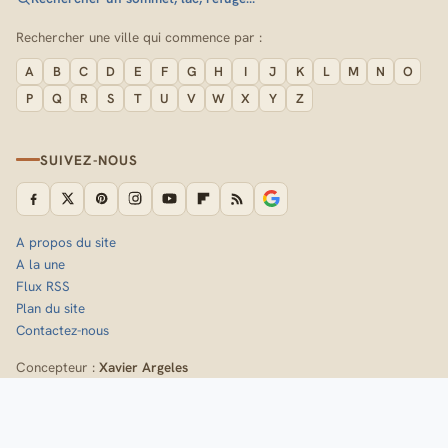
Rechercher une ville qui commence par :
A
B
C
D
E
F
G
H
I
J
K
L
M
N
O
P
Q
R
S
T
U
V
W
X
Y
Z
SUIVEZ-NOUS
A propos du site
A la une
Flux RSS
Plan du site
Contactez-nous
Concepteur :
Xavier Argeles