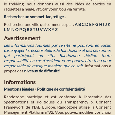
le trekking, nous donnons aussi des idées de sorties en
raquettes à neige, vtt, canyoning ou via ferrata.
Rechercher un sommet, lac, refuge...
Rechercher une ville qui commence par :
A
B
C
D
E
F
G
H
I
J
K
L
M
N
O
P
Q
R
S
T
U
V
W
X
Y
Z
Avertissement
Les informations fournies par ce site ne pourront en aucun
cas engager la responsabilité de Randozone et des personnes
qui participent au site. Randozone décline toute
responsabilité en cas d'accident et ne pourra etre tenu pour
responsable de quelque manière que ce soit
. Informations à
propos des
niveaux de difficulté
.
Informations
Mentions légales
/
Politique de confidentialité
Randozone participe et est conforme à l'ensemble des
Spécifications et Politiques du Transparency & Consent
Framework de l'IAB Europe. Randozone utilise la Consent
Management Platform n°92. Vous pouvez modifier vos choix