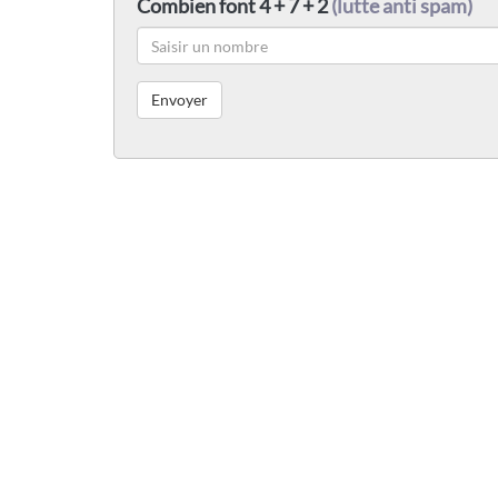
Combien font 4 + 7 + 2
(lutte anti spam)