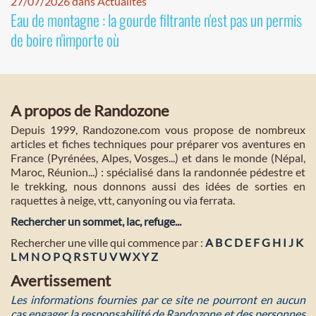
27/07/2026 dans Actualités
Eau de montagne : la gourde filtrante n'est pas un permis
de boire n'importe où
A propos de Randozone
Depuis 1999, Randozone.com vous propose de nombreux
articles et fiches techniques pour préparer vos aventures en
France (Pyrénées, Alpes, Vosges...) et dans le monde (Népal,
Maroc, Réunion...) : spécialisé dans la randonnée pédestre et
le trekking, nous donnons aussi des idées de sorties en
raquettes à neige, vtt, canyoning ou via ferrata.
Rechercher un sommet, lac, refuge...
Rechercher une ville qui commence par :
A
B
C
D
E
F
G
H
I
J
K
L
M
N
O
P
Q
R
S
T
U
V
W
X
Y
Z
Avertissement
Les informations fournies par ce site ne pourront en aucun
cas engager la responsabilité de Randozone et des personnes