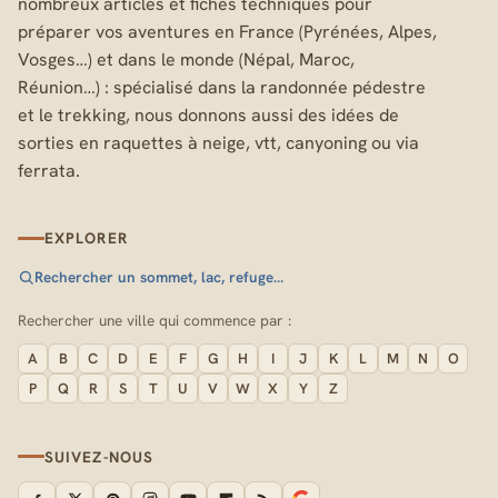
nombreux articles et fiches techniques pour
préparer vos aventures en France (Pyrénées, Alpes,
Vosges…) et dans le monde (Népal, Maroc,
Réunion…) : spécialisé dans la randonnée pédestre
et le trekking, nous donnons aussi des idées de
sorties en raquettes à neige, vtt, canyoning ou via
ferrata.
EXPLORER
Rechercher un sommet, lac, refuge…
Rechercher une ville qui commence par :
A
B
C
D
E
F
G
H
I
J
K
L
M
N
O
P
Q
R
S
T
U
V
W
X
Y
Z
SUIVEZ-NOUS