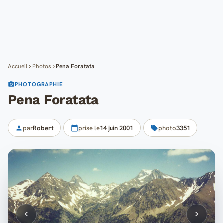
Cartes
Blog
Mon compte
Accueil
Photos
Pena Foratata
PHOTOGRAPHIE
Pena Foratata
par
Robert
prise le
14 juin 2001
photo
3351