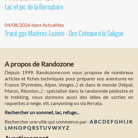
Lac et pic de la Bernatoire
04/08/2026 dans Actualités
Tracé gps Mazères-Lezons - Des Coteaux à la Saligue
A propos de Randozone
Depuis 1999, Randozone.com vous propose de nombreux
articles et fiches techniques pour préparer vos aventures en
France (Pyrénées, Alpes, Vosges...) et dans le monde (Népal,
Maroc, Réunion...) : spécialisé dans la randonnée pédestre et
le trekking, nous donnons aussi des idées de sorties en
raquettes à neige, vtt, canyoning ou via ferrata.
Rechercher un sommet, lac, refuge...
Rechercher une ville qui commence par :
A
B
C
D
E
F
G
H
I
J
K
L
M
N
O
P
Q
R
S
T
U
V
W
X
Y
Z