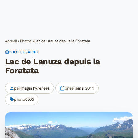
Cartes
Blog
Mon compte
Accueil
Photos
Lac de Lanuza depuis la Foratata
PHOTOGRAPHIE
Lac de Lanuza depuis la
Foratata
par
Imagin Pyrénées
prise le
mai 2011
photo
8585