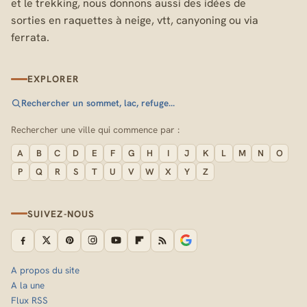
et le trekking, nous donnons aussi des idées de
sorties en raquettes à neige, vtt, canyoning ou via
ferrata.
EXPLORER
Rechercher un sommet, lac, refuge…
Rechercher une ville qui commence par :
A
B
C
D
E
F
G
H
I
J
K
L
M
N
O
P
Q
R
S
T
U
V
W
X
Y
Z
SUIVEZ-NOUS
A propos du site
A la une
Flux RSS