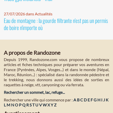
27/07/2026 dans Actualités
Eau de montagne : la gourde filtrante n'est pas un permis
de boire n'importe où
A propos de Randozone
Depuis 1999, Randozone.com vous propose de nombreux
articles et fiches techniques pour préparer vos aventures en
France (Pyrénées, Alpes, Vosges...) et dans le monde (Népal,
Maroc, Réunion...) : spécialisé dans la randonnée pédestre et
le trekking, nous donnons aussi des idées de sorties en
raquettes à neige, vtt, canyoning ou via ferrata.
Rechercher un sommet, lac, refuge...
Rechercher une ville qui commence par :
A
B
C
D
E
F
G
H
I
J
K
L
M
N
O
P
Q
R
S
T
U
V
W
X
Y
Z