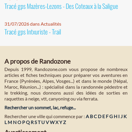
Tracé gps Mazères-Lezons - Des Coteaux à la Saligue
31/07/2026 dans Actualités
Tracé gps Intxuriste - Trail
A propos de Randozone
Depuis 1999, Randozone.com vous propose de nombreux
articles et fiches techniques pour préparer vos aventures en
France (Pyrénées, Alpes, Vosges...) et dans le monde (Népal,
Maroc, Réunion...) : spécialisé dans la randonnée pédestre et
le trekking, nous donnons aussi des idées de sorties en
raquettes à neige, vtt, canyoning ou via ferrata.
Rechercher un sommet, lac, refuge...
Rechercher une ville qui commence par :
A
B
C
D
E
F
G
H
I
J
K
L
M
N
O
P
Q
R
S
T
U
V
W
X
Y
Z