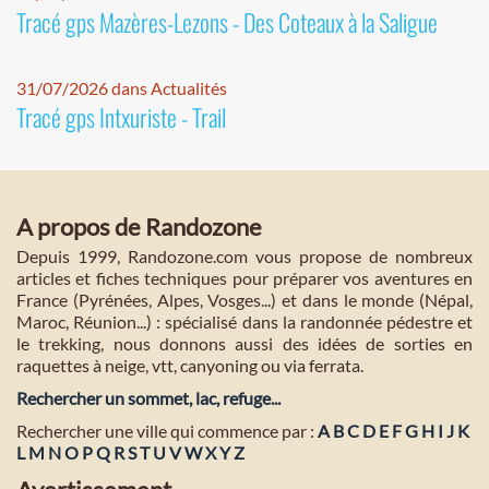
Tracé gps Mazères-Lezons - Des Coteaux à la Saligue
31/07/2026 dans Actualités
Tracé gps Intxuriste - Trail
A propos de Randozone
Depuis 1999, Randozone.com vous propose de nombreux
articles et fiches techniques pour préparer vos aventures en
France (Pyrénées, Alpes, Vosges...) et dans le monde (Népal,
Maroc, Réunion...) : spécialisé dans la randonnée pédestre et
le trekking, nous donnons aussi des idées de sorties en
raquettes à neige, vtt, canyoning ou via ferrata.
Rechercher un sommet, lac, refuge...
Rechercher une ville qui commence par :
A
B
C
D
E
F
G
H
I
J
K
L
M
N
O
P
Q
R
S
T
U
V
W
X
Y
Z