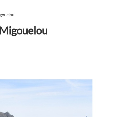
igouelou
 Migouelou