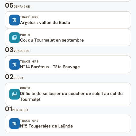
05
DIMANCHE
TRACÉ GPS
Argelos : vallon du Basta
PHOTO
Col du Tourmalet en septembre
03
VENDREDI
TRACÉ GPS
N°14 Barétous - Tête Sauvage
02
JEUDI
PHOTO
Difficile de se lasser du coucher de soleil au col du
Tourmalet
01
MERCREDI
TRACÉ GPS
N°5 Fougeraies de Laünde