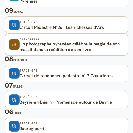
Pyrénées
09
JEUDI
TRACÉ GPS
Circuit Pédestre N°26 : Les richesses d'Ars
ACTUALITÉS
Un photographe pyrénéen célèbre la magie de son
massif dans la réédition de son livre
08
MERCREDI
TRACÉ GPS
Circuit de randonnée pédestre n° 7 Chabrières
07
MARDI
TRACÉ GPS
Beyrie-en-Béarn - Promenade autour de Beyrie
06
LUNDI
TRACÉ GPS
Jauregiberri