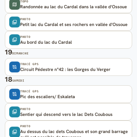
TOPO
Randonnée au lac du Cardal dans la vallée d'Ossoue
PHOTO
Petit lac du Cardal et ses rochers en vallée d'Ossoue
PHOTO
Au bord du lac du Cardal
19
DIMANCHE
TRACÉ GPS
Circuit Pédestre n°42 : les Gorges du Verger
18
SAMEDI
TRACÉ GPS
Pic des escaliers/ Eskaleta
PHOTO
Sentier qui descend vers le lac Dets Coubous
PHOTO
Au dessus du lac dets Coubous et son grand barrage