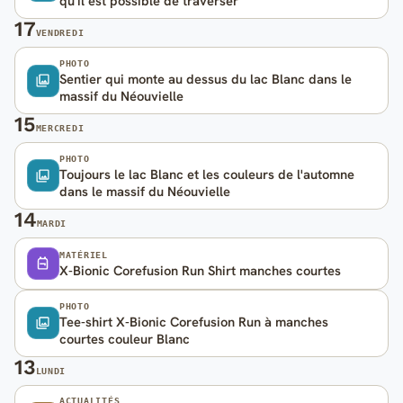
qu'il est possible de traverser
17
VENDREDI
PHOTO
Sentier qui monte au dessus du lac Blanc dans le
massif du Néouvielle
15
MERCREDI
PHOTO
Toujours le lac Blanc et les couleurs de l'automne
dans le massif du Néouvielle
14
MARDI
MATÉRIEL
X-Bionic Corefusion Run Shirt manches courtes
PHOTO
Tee-shirt X-Bionic Corefusion Run à manches
courtes couleur Blanc
13
LUNDI
ACTUALITÉS