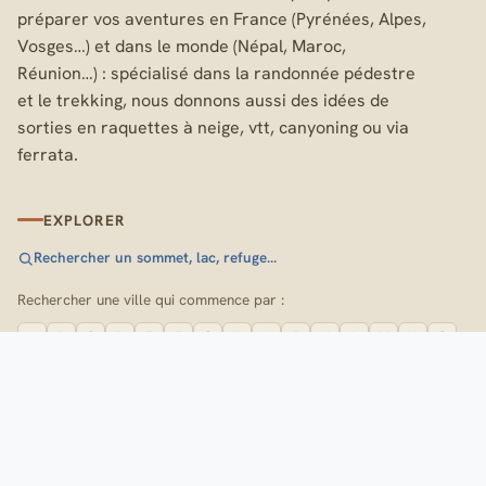
préparer vos aventures en France (Pyrénées, Alpes,
Vosges…) et dans le monde (Népal, Maroc,
Réunion…) : spécialisé dans la randonnée pédestre
et le trekking, nous donnons aussi des idées de
sorties en raquettes à neige, vtt, canyoning ou via
ferrata.
EXPLORER
Rechercher un sommet, lac, refuge…
Rechercher une ville qui commence par :
A
B
C
D
E
F
G
H
I
J
K
L
M
N
O
P
Q
R
S
T
U
V
W
X
Y
Z
SUIVEZ-NOUS