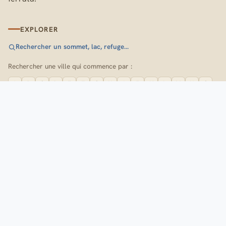
EXPLORER
Rechercher un sommet, lac, refuge…
Rechercher une ville qui commence par :
A
B
C
D
E
F
G
H
I
J
K
L
M
N
O
P
Q
R
S
T
U
V
W
X
Y
Z
SUIVEZ-NOUS
A propos du site
A la une
Flux RSS
Plan du site
Contactez-nous