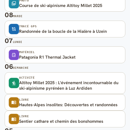
PHOTO
Course de ski-alpinisme Altitoy Millet 2025
08
MARDI
TRACÉ GPS
Randonnée de la boucle de la Hialère à Uzein
07
LUNDI
MATÉRIEL
Patagonia R1 Thermal Jacket
06
DIMANCHE
ACTIVITÉ
Altitoy Millet 2025 : L'événement incontournable du
ski-alpinisme pyrénéen à Luz Ardiden
LIVRE
Hautes-Alpes insolites: Découvertes et randonnées
LIVRE
Sentier cathare et chemin des bonshommes