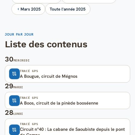
Mars 2025
Toute l'année 2025
JOUR PAR JOUR
Liste des contenus
30
MERCREDI
TRACÉ GPS
A Bougue, circuit de Mégnos
29
MARDI
TRACÉ GPS
A Boos, circuit de la pinède booséenne
28
LUNDI
TRACÉ GPS
Circuit n°40 : La cabane de Saoubiste depuis le pont
de Camps