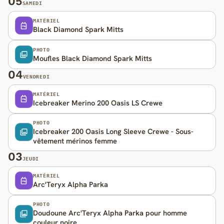
05
SAMEDI
MATÉRIEL
Black Diamond Spark Mitts
PHOTO
Moufles Black Diamond Spark Mitts
04
VENDREDI
MATÉRIEL
Icebreaker Merino 200 Oasis LS Crewe
PHOTO
Icebreaker 200 Oasis Long Sleeve Crewe - Sous-
vêtement mérinos femme
03
JEUDI
MATÉRIEL
Arc'Teryx Alpha Parka
PHOTO
Doudoune Arc'Teryx Alpha Parka pour homme
couleur noire