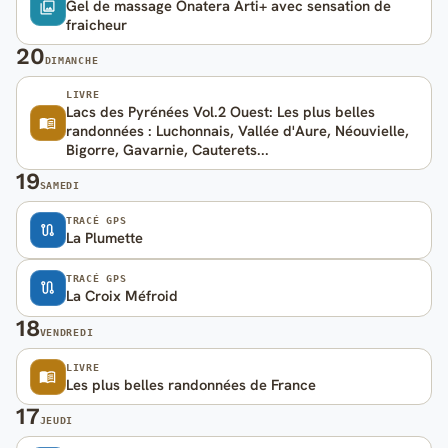
Gel de massage Onatera Arti+ avec sensation de
fraicheur
20
DIMANCHE
LIVRE
Lacs des Pyrénées Vol.2 Ouest: Les plus belles
randonnées : Luchonnais, Vallée d'Aure, Néouvielle,
Bigorre, Gavarnie, Cauterets...
19
SAMEDI
TRACÉ GPS
La Plumette
TRACÉ GPS
La Croix Méfroid
18
VENDREDI
LIVRE
Les plus belles randonnées de France
17
JEUDI