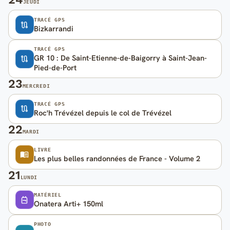
JEUDI
TRACÉ GPS
Bizkarrandi
TRACÉ GPS
GR 10 : De Saint-Etienne-de-Baigorry à Saint-Jean-
Pied-de-Port
23
MERCREDI
TRACÉ GPS
Roc'h Trévézel depuis le col de Trévézel
22
MARDI
LIVRE
Les plus belles randonnées de France - Volume 2
21
LUNDI
MATÉRIEL
Onatera Arti+ 150ml
PHOTO