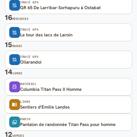
TRACÉ GPS
GR 65 De Larribar-Sorhapuru à Ostabat
16
MERCREDI
TRACÉ GPS
Le tour des lacs de Laroin
15
MARDI
TRACÉ GPS
Oilarandoi
14
LUNDI
MATÉRIEL
Columbia Titan Pass II Homme
LIVRE
Sentiers d'Emilie Landes
PHOTO
Pantalon de randonnée Titan Pass pour homme
12
SAMEDI