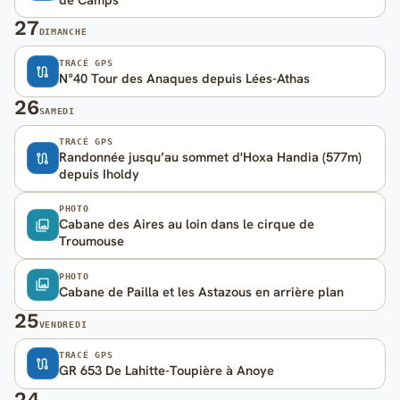
27
DIMANCHE
TRACÉ GPS
N°40 Tour des Anaques depuis Lées-Athas
26
SAMEDI
TRACÉ GPS
Randonnée jusqu’au sommet d'Hoxa Handia (577m)
depuis Iholdy
PHOTO
Cabane des Aires au loin dans le cirque de
Troumouse
PHOTO
Cabane de Pailla et les Astazous en arrière plan
25
VENDREDI
TRACÉ GPS
GR 653 De Lahitte-Toupière à Anoye
24