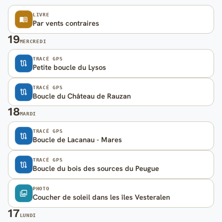
LIVRE
Par vents contraires
19
MERCREDI
TRACÉ GPS
Petite boucle du Lysos
TRACÉ GPS
Boucle du Château de Rauzan
18
MARDI
TRACÉ GPS
Boucle de Lacanau - Mares
TRACÉ GPS
Boucle du bois des sources du Peugue
PHOTO
Coucher de soleil dans les îles Vesteralen
17
LUNDI