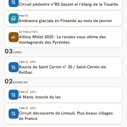
Circuit pédestre n°B5 Sauzet et l’étang de la Toueille
PHOTO
Ambiance glaciale en Finlande au mois de janvier
ACTUALITÉS
Altitoy Millet 2025 : Le rendez-vous ultime des
montagnards des Pyrénées
03
LUNDI
TRACÉ GPS
Boucle de Saint Cernin n° 30 / Saint-Cernin-de-
Reilhac
02
DIMANCHE
TRACÉ GPS
A Mano, boucle du lac
TRACÉ GPS
Circuit découverte de Limeuil. Plus beaux villages
de France