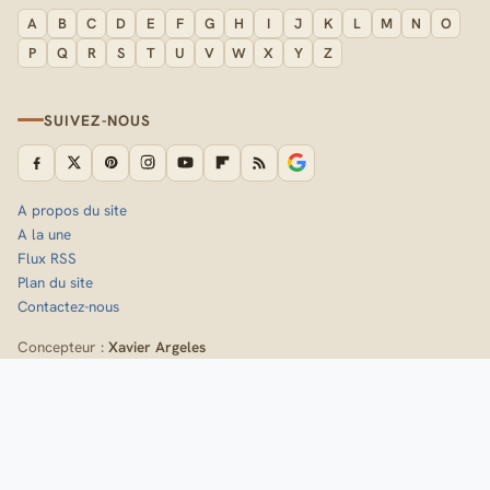
A
B
C
D
E
F
G
H
I
J
K
L
M
N
O
P
Q
R
S
T
U
V
W
X
Y
Z
SUIVEZ-NOUS
A propos du site
A la une
Flux RSS
Plan du site
Contactez-nous
Concepteur :
Xavier Argeles
Inscrivez-vous à la newsletter de Randozone
Idées de sorties, nouveaux itinéraires et fiches techniques,