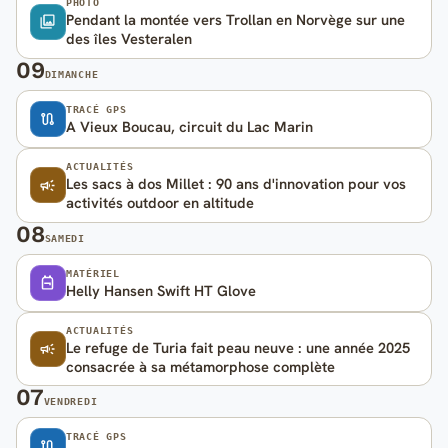
PHOTO
Pendant la montée vers Trollan en Norvège sur une
des îles Vesteralen
09
DIMANCHE
TRACÉ GPS
A Vieux Boucau, circuit du Lac Marin
ACTUALITÉS
Les sacs à dos Millet : 90 ans d'innovation pour vos
activités outdoor en altitude
08
SAMEDI
MATÉRIEL
Helly Hansen Swift HT Glove
ACTUALITÉS
Le refuge de Turia fait peau neuve : une année 2025
consacrée à sa métamorphose complète
07
VENDREDI
TRACÉ GPS