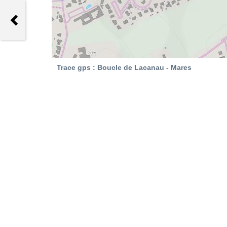
Trace gps Randonnée au refuge
Losjehytta depuis Steine
Trace gps : Boucle de Lacanau - Mares