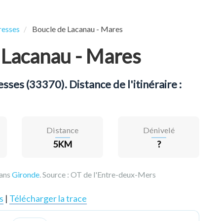
resses
Boucle de Lacanau - Mares
 Lacanau - Mares
ses (33370). Distance de l'itinéraire :
Distance
Dénivelé
5KM
?
dans
Gironde
. Source :
OT de l'Entre-deux-Mers
s
|
Télécharger la trace