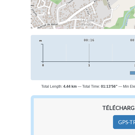
00:16
00
m
0
1
Total Length:
4.44 km
Total Time:
01:13'56"
Min Ele
TÉLÉCHARGE
GPS-T