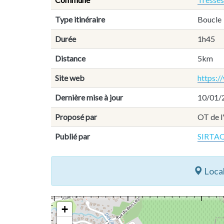
Type itinéraire
Boucle
Durée
1h45
Distance
5km
Site web
https:
Dernière mise à jour
10/01/
Proposé par
OT de l
Publié par
SIRTAQ
Local
+