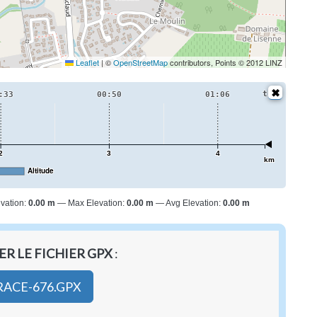
Leaflet
|
©
OpenStreetMap
contributors, Points © 2012 LINZ
t
:33
00:50
01:06
2
3
4
km
Altitude
vation:
0.00 m
Max Elevation:
0.00 m
Avg Elevation:
0.00 m
R LE FICHIER GPX
:
RACE-676.GPX