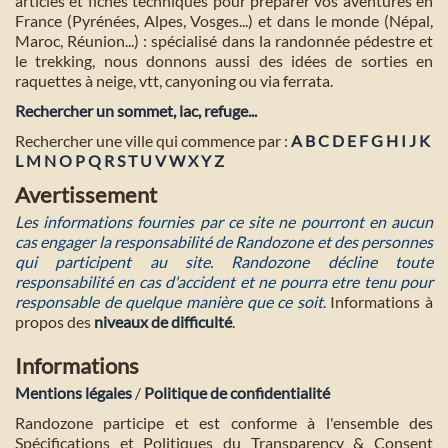
articles et fiches techniques pour préparer vos aventures en
France (Pyrénées, Alpes, Vosges...) et dans le monde (Népal,
Maroc, Réunion...) : spécialisé dans la randonnée pédestre et
le trekking, nous donnons aussi des idées de sorties en
raquettes à neige, vtt, canyoning ou via ferrata.
Rechercher un sommet, lac, refuge...
Rechercher une ville qui commence par :
A
B
C
D
E
F
G
H
I
J
K
L
M
N
O
P
Q
R
S
T
U
V
W
X
Y
Z
Avertissement
Les informations fournies par ce site ne pourront en aucun
cas engager la responsabilité de Randozone et des personnes
qui participent au site. Randozone décline toute
responsabilité en cas d'accident et ne pourra etre tenu pour
responsable de quelque manière que ce soit
. Informations à
propos des
niveaux de difficulté
.
Informations
Mentions légales
/
Politique de confidentialité
Randozone participe et est conforme à l'ensemble des
Spécifications et Politiques du Transparency & Consent