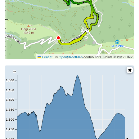
8
Leaflet
|
©
OpenStreetMap
contributors, Points © 2012 LINZ
m
1,500
1,450
1,400
1,350
1,300
1,250