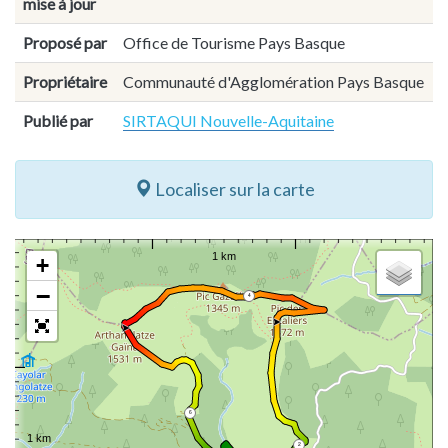
mise à jour
Proposé par
Office de Tourisme Pays Basque
Propriétaire
Communauté d'Agglomération Pays Basque
Publié par
SIRTAQUI Nouvelle-Aquitaine
Localiser sur la carte
+
−
4
6
2