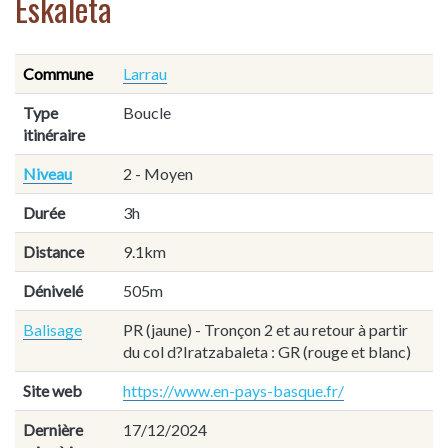
Eskaleta
Commune
Larrau
Type
Boucle
itinéraire
Niveau
2 - Moyen
Durée
3h
Distance
9.1km
Dénivelé
505m
Balisage
PR (jaune) - Tronçon 2 et au retour à partir
du col d?Iratzabaleta : GR (rouge et blanc)
Site web
https://www.en-pays-basque.fr/
Dernière
17/12/2024