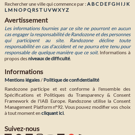
Rechercher une ville qui commence par :
A
B
C
D
E
F
G
H
I
J
K
L
M
N
O
P
Q
R
S
T
U
V
W
X
Y
Z
Avertissement
Les informations fournies par ce site ne pourront en aucun
cas engager la responsabilité de Randozone et des personnes
qui participent au site. Randozone décline toute
responsabilité en cas d'accident et ne pourra etre tenu pour
responsable de quelque manière que ce soit
. Informations à
propos des
niveaux de difficulté
.
Informations
Mentions légales
/
Politique de confidentialité
Randozone participe et est conforme à l'ensemble des
Spécifications et Politiques du Transparency & Consent
Framework de l'IAB Europe. Randozone utilise la Consent
Management Platform n°92. Vous pouvez modifier vos choix
à tout moment en
cliquant ici
.
Suivez-nous