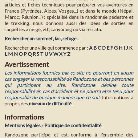
articles et fiches techniques pour préparer vos aventures en
France (Pyrénées, Alpes, Vosges...) et dans le monde (Népal,
Maroc, Réunion...) : spécialisé dans la randonnée pédestre et
le trekking, nous donnons aussi des idées de sorties en
raquettes à neige, vtt, canyoning ou via ferrata.
Rechercher un sommet, lac, refuge...
Rechercher une ville qui commence par :
A
B
C
D
E
F
G
H
I
J
K
L
M
N
O
P
Q
R
S
T
U
V
W
X
Y
Z
Avertissement
Les informations fournies par ce site ne pourront en aucun
cas engager la responsabilité de Randozone et des personnes
qui participent au site. Randozone décline toute
responsabilité en cas d'accident et ne pourra etre tenu pour
responsable de quelque manière que ce soit
. Informations à
propos des
niveaux de difficulté
.
Informations
Mentions légales
/
Politique de confidentialité
Randozone participe et est conforme à l'ensemble des