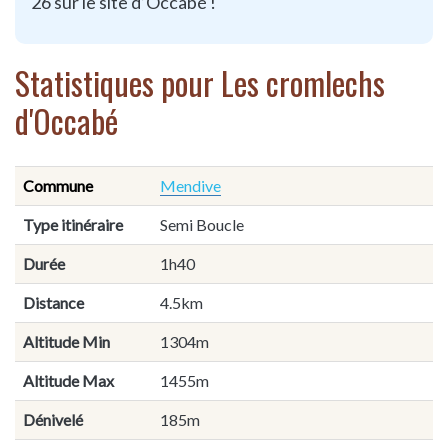
26 sur le site d’Occabé !
Statistiques pour Les cromlechs
d'Occabé
Commune
Mendive
Type itinéraire
Semi Boucle
Durée
1h40
Distance
4.5km
Altitude Min
1304m
Altitude Max
1455m
Dénivelé
185m