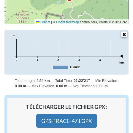
Leaflet
|
©
OpenStreetMap
contributors, Points © 2012 LINZ
m
0
1
2
3
4
km
Altitude
Total Length:
4.94 km
Total Time:
01:22'21"
Min Elevation:
0.00 m
Max Elevation:
0.00 m
Avg Elevation:
0.00 m
TÉLÉCHARGER LE FICHIER GPX
:
GPS-TRACE-471.GPX