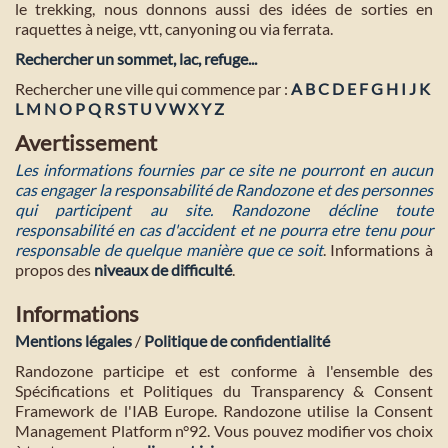
le trekking, nous donnons aussi des idées de sorties en
raquettes à neige, vtt, canyoning ou via ferrata.
Rechercher un sommet, lac, refuge...
Rechercher une ville qui commence par :
A
B
C
D
E
F
G
H
I
J
K
L
M
N
O
P
Q
R
S
T
U
V
W
X
Y
Z
Avertissement
Les informations fournies par ce site ne pourront en aucun
cas engager la responsabilité de Randozone et des personnes
qui participent au site. Randozone décline toute
responsabilité en cas d'accident et ne pourra etre tenu pour
responsable de quelque manière que ce soit
. Informations à
propos des
niveaux de difficulté
.
Informations
Mentions légales
/
Politique de confidentialité
Randozone participe et est conforme à l'ensemble des
Spécifications et Politiques du Transparency & Consent
Framework de l'IAB Europe. Randozone utilise la Consent
Management Platform n°92. Vous pouvez modifier vos choix