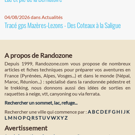
04/08/2026 dans Actualités
Tracé gps Mazères-Lezons - Des Coteaux à la Saligue
A propos de Randozone
Depuis 1999, Randozone.com vous propose de nombreux
articles et fiches techniques pour préparer vos aventures en
France (Pyrénées, Alpes, Vosges...) et dans le monde (Népal,
Maroc, Réunion...) : spécialisé dans la randonnée pédestre et
le trekking, nous donnons aussi des idées de sorties en
raquettes à neige, vtt, canyoning ou via ferrata.
Rechercher un sommet, lac, refuge...
Rechercher une ville qui commence par :
A
B
C
D
E
F
G
H
I
J
K
L
M
N
O
P
Q
R
S
T
U
V
W
X
Y
Z
Avertissement