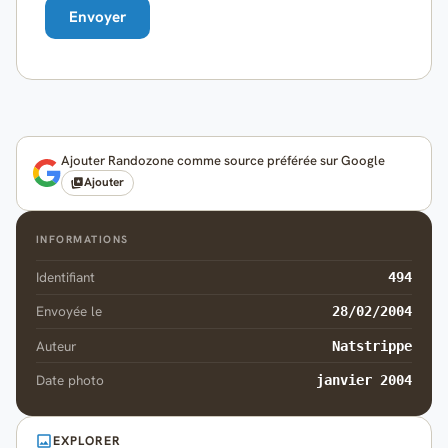
Ajouter Randozone comme source préférée sur Google
Ajouter
INFORMATIONS
Identifiant
494
Envoyée le
28/02/2004
Auteur
Natstrippe
Date photo
janvier 2004
EXPLORER