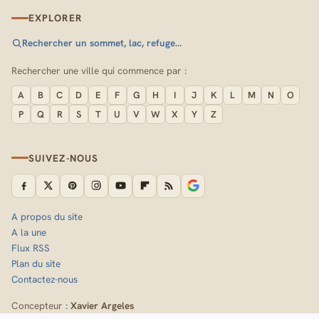
EXPLORER
Rechercher un sommet, lac, refuge…
Rechercher une ville qui commence par :
A
B
C
D
E
F
G
H
I
J
K
L
M
N
O
P
Q
R
S
T
U
V
W
X
Y
Z
SUIVEZ-NOUS
A propos du site
A la une
Flux RSS
Plan du site
Contactez-nous
Concepteur :
Xavier Argeles