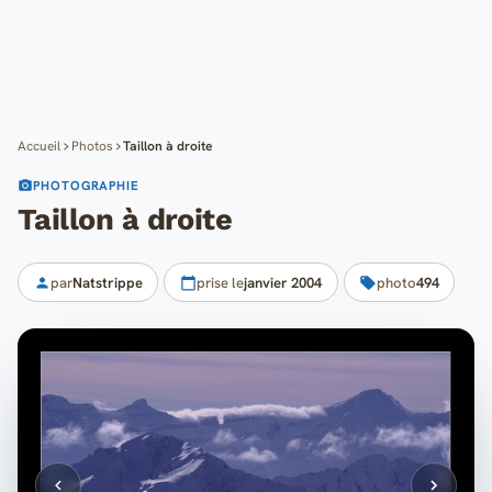
Cartes
Blog
Mon compte
Accueil
Photos
Taillon à droite
PHOTOGRAPHIE
Taillon à droite
par
Natstrippe
prise le
janvier 2004
photo
494