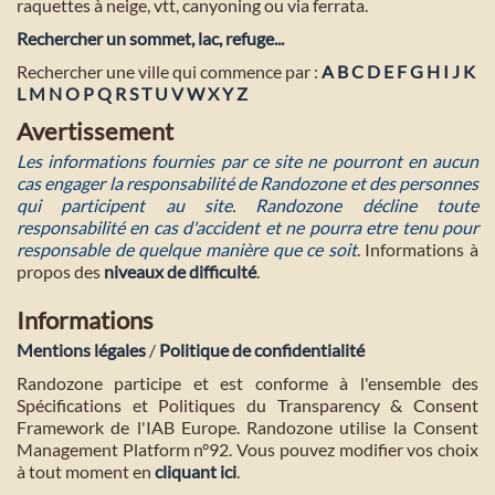
raquettes à neige, vtt, canyoning ou via ferrata.
Rechercher un sommet, lac, refuge...
Rechercher une ville qui commence par :
A
B
C
D
E
F
G
H
I
J
K
L
M
N
O
P
Q
R
S
T
U
V
W
X
Y
Z
Avertissement
Les informations fournies par ce site ne pourront en aucun
cas engager la responsabilité de Randozone et des personnes
qui participent au site. Randozone décline toute
responsabilité en cas d'accident et ne pourra etre tenu pour
responsable de quelque manière que ce soit
. Informations à
propos des
niveaux de difficulté
.
Informations
Mentions légales
/
Politique de confidentialité
Randozone participe et est conforme à l'ensemble des
Spécifications et Politiques du Transparency & Consent
Framework de l'IAB Europe. Randozone utilise la Consent
Management Platform n°92. Vous pouvez modifier vos choix
à tout moment en
cliquant ici
.