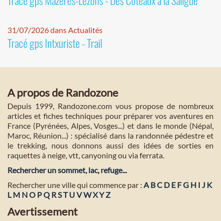
Tracé gps Mazères-Lezons - Des Coteaux à la Saligue
31/07/2026 dans Actualités
Tracé gps Intxuriste - Trail
A propos de Randozone
Depuis 1999, Randozone.com vous propose de nombreux
articles et fiches techniques pour préparer vos aventures en
France (Pyrénées, Alpes, Vosges...) et dans le monde (Népal,
Maroc, Réunion...) : spécialisé dans la randonnée pédestre et
le trekking, nous donnons aussi des idées de sorties en
raquettes à neige, vtt, canyoning ou via ferrata.
Rechercher un sommet, lac, refuge...
Rechercher une ville qui commence par :
A
B
C
D
E
F
G
H
I
J
K
L
M
N
O
P
Q
R
S
T
U
V
W
X
Y
Z
Avertissement