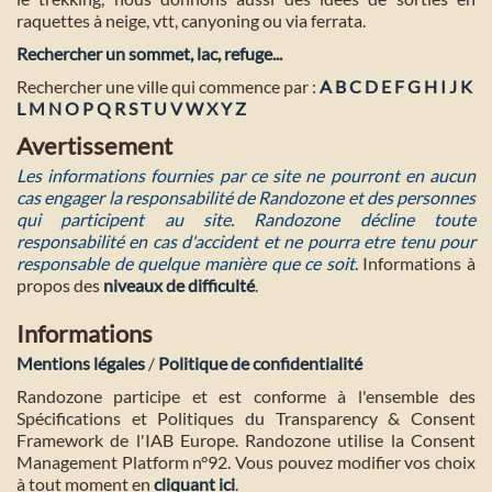
raquettes à neige, vtt, canyoning ou via ferrata.
Rechercher un sommet, lac, refuge...
Rechercher une ville qui commence par :
A
B
C
D
E
F
G
H
I
J
K
L
M
N
O
P
Q
R
S
T
U
V
W
X
Y
Z
Avertissement
Les informations fournies par ce site ne pourront en aucun
cas engager la responsabilité de Randozone et des personnes
qui participent au site. Randozone décline toute
responsabilité en cas d'accident et ne pourra etre tenu pour
responsable de quelque manière que ce soit
. Informations à
propos des
niveaux de difficulté
.
Informations
Mentions légales
/
Politique de confidentialité
Randozone participe et est conforme à l'ensemble des
Spécifications et Politiques du Transparency & Consent
Framework de l'IAB Europe. Randozone utilise la Consent
Management Platform n°92. Vous pouvez modifier vos choix
à tout moment en
cliquant ici
.