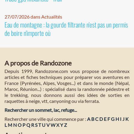
27/07/2026 dans Actualités
Eau de montagne : la gourde filtrante n'est pas un permis
de boire n'importe où
A propos de Randozone
Depuis 1999, Randozone.com vous propose de nombreux
articles et fiches techniques pour préparer vos aventures en
France (Pyrénées, Alpes, Vosges...) et dans le monde (Népal,
Maroc, Réunion...) : spécialisé dans la randonnée pédestre et
le trekking, nous donnons aussi des idées de sorties en
raquettes à neige, vtt, canyoning ou via ferrata.
Rechercher un sommet, lac, refuge...
Rechercher une ville qui commence par :
A
B
C
D
E
F
G
H
I
J
K
L
M
N
O
P
Q
R
S
T
U
V
W
X
Y
Z