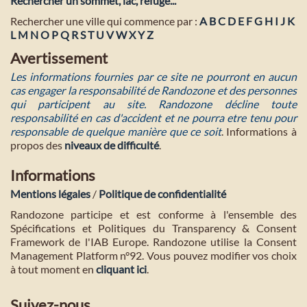
Rechercher un sommet, lac, refuge...
Rechercher une ville qui commence par :
A
B
C
D
E
F
G
H
I
J
K
L
M
N
O
P
Q
R
S
T
U
V
W
X
Y
Z
Avertissement
Les informations fournies par ce site ne pourront en aucun
cas engager la responsabilité de Randozone et des personnes
qui participent au site. Randozone décline toute
responsabilité en cas d'accident et ne pourra etre tenu pour
responsable de quelque manière que ce soit
. Informations à
propos des
niveaux de difficulté
.
Informations
Mentions légales
/
Politique de confidentialité
Randozone participe et est conforme à l'ensemble des
Spécifications et Politiques du Transparency & Consent
Framework de l'IAB Europe. Randozone utilise la Consent
Management Platform n°92. Vous pouvez modifier vos choix
à tout moment en
cliquant ici
.
Suivez-nous