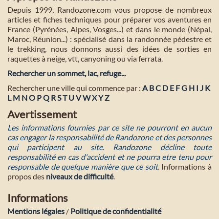
Depuis 1999, Randozone.com vous propose de nombreux
articles et fiches techniques pour préparer vos aventures en
France (Pyrénées, Alpes, Vosges...) et dans le monde (Népal,
Maroc, Réunion...) : spécialisé dans la randonnée pédestre et
le trekking, nous donnons aussi des idées de sorties en
raquettes à neige, vtt, canyoning ou via ferrata.
Rechercher un sommet, lac, refuge...
Rechercher une ville qui commence par :
A
B
C
D
E
F
G
H
I
J
K
L
M
N
O
P
Q
R
S
T
U
V
W
X
Y
Z
Avertissement
Les informations fournies par ce site ne pourront en aucun
cas engager la responsabilité de Randozone et des personnes
qui participent au site. Randozone décline toute
responsabilité en cas d'accident et ne pourra etre tenu pour
responsable de quelque manière que ce soit
. Informations à
propos des
niveaux de difficulté
.
Informations
Mentions légales
/
Politique de confidentialité