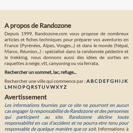
A propos de Randozone
Depuis 1999, Randozone.com vous propose de nombreux
articles et fiches techniques pour préparer vos aventures en
France (Pyrénées, Alpes, Vosges...) et dans le monde (Népal,
Maroc, Réunion...) : spécialisé dans la randonnée pédestre et
le trekking, nous donnons aussi des idées de sorties en
raquettes à neige, vtt, canyoning ou via ferrata.
Rechercher un sommet, lac, refuge...
Rechercher une ville qui commence par :
A
B
C
D
E
F
G
H
I
J
K
L
M
N
O
P
Q
R
S
T
U
V
W
X
Y
Z
Avertissement
Les informations fournies par ce site ne pourront en aucun
cas engager la responsabilité de Randozone et des personnes
qui participent au site. Randozone décline toute
responsabilité en cas d'accident et ne pourra etre tenu pour
responsable de quelque manière que ce soit
. Informations à