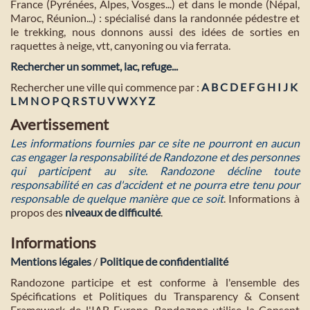
France (Pyrénées, Alpes, Vosges...) et dans le monde (Népal,
Maroc, Réunion...) : spécialisé dans la randonnée pédestre et
le trekking, nous donnons aussi des idées de sorties en
raquettes à neige, vtt, canyoning ou via ferrata.
Rechercher un sommet, lac, refuge...
Rechercher une ville qui commence par :
A
B
C
D
E
F
G
H
I
J
K
L
M
N
O
P
Q
R
S
T
U
V
W
X
Y
Z
Avertissement
Les informations fournies par ce site ne pourront en aucun
cas engager la responsabilité de Randozone et des personnes
qui participent au site. Randozone décline toute
responsabilité en cas d'accident et ne pourra etre tenu pour
responsable de quelque manière que ce soit
. Informations à
propos des
niveaux de difficulté
.
Informations
Mentions légales
/
Politique de confidentialité
Randozone participe et est conforme à l'ensemble des
Spécifications et Politiques du Transparency & Consent
Framework de l'IAB Europe. Randozone utilise la Consent