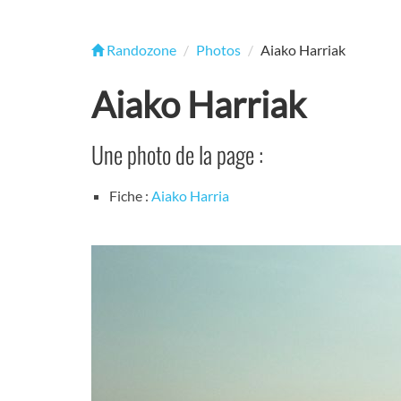
Randozone
Photos
Aiako Harriak
Aiako Harriak
Une photo de la page :
Fiche :
Aiako Harria