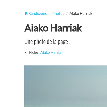
Randozone
Photos
Aiako Harriak
Aiako Harriak
Une photo de la page :
Fiche :
Aiako Harria