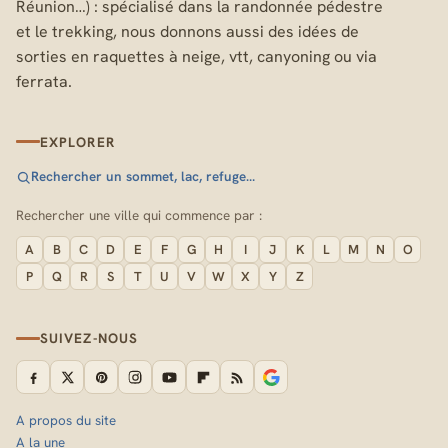
Réunion…) : spécialisé dans la randonnée pédestre
et le trekking, nous donnons aussi des idées de
sorties en raquettes à neige, vtt, canyoning ou via
ferrata.
EXPLORER
Rechercher un sommet, lac, refuge…
Rechercher une ville qui commence par :
A
B
C
D
E
F
G
H
I
J
K
L
M
N
O
P
Q
R
S
T
U
V
W
X
Y
Z
SUIVEZ-NOUS
A propos du site
A la une