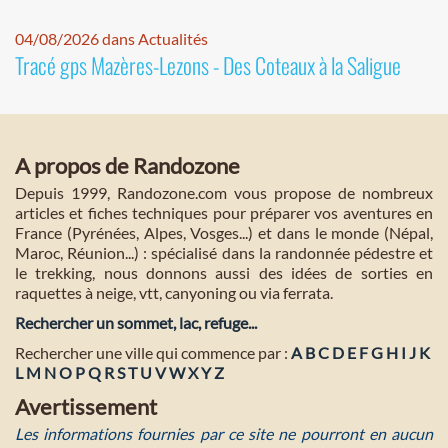
04/08/2026 dans Actualités
Tracé gps Mazères-Lezons - Des Coteaux à la Saligue
A propos de Randozone
Depuis 1999, Randozone.com vous propose de nombreux
articles et fiches techniques pour préparer vos aventures en
France (Pyrénées, Alpes, Vosges...) et dans le monde (Népal,
Maroc, Réunion...) : spécialisé dans la randonnée pédestre et
le trekking, nous donnons aussi des idées de sorties en
raquettes à neige, vtt, canyoning ou via ferrata.
Rechercher un sommet, lac, refuge...
Rechercher une ville qui commence par :
A
B
C
D
E
F
G
H
I
J
K
L
M
N
O
P
Q
R
S
T
U
V
W
X
Y
Z
Avertissement
Les informations fournies par ce site ne pourront en aucun