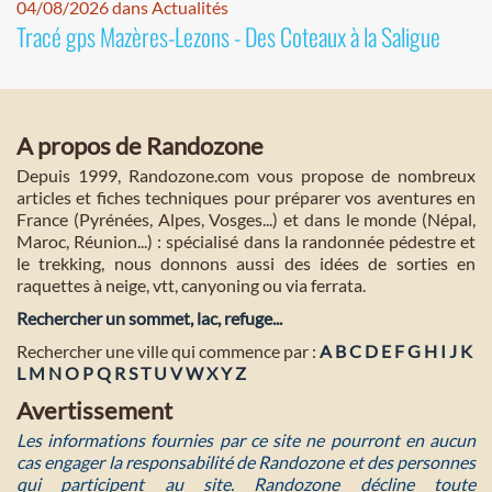
04/08/2026 dans Actualités
Tracé gps Mazères-Lezons - Des Coteaux à la Saligue
A propos de Randozone
Depuis 1999, Randozone.com vous propose de nombreux
articles et fiches techniques pour préparer vos aventures en
France (Pyrénées, Alpes, Vosges...) et dans le monde (Népal,
Maroc, Réunion...) : spécialisé dans la randonnée pédestre et
le trekking, nous donnons aussi des idées de sorties en
raquettes à neige, vtt, canyoning ou via ferrata.
Rechercher un sommet, lac, refuge...
Rechercher une ville qui commence par :
A
B
C
D
E
F
G
H
I
J
K
L
M
N
O
P
Q
R
S
T
U
V
W
X
Y
Z
Avertissement
Les informations fournies par ce site ne pourront en aucun
cas engager la responsabilité de Randozone et des personnes
qui participent au site. Randozone décline toute