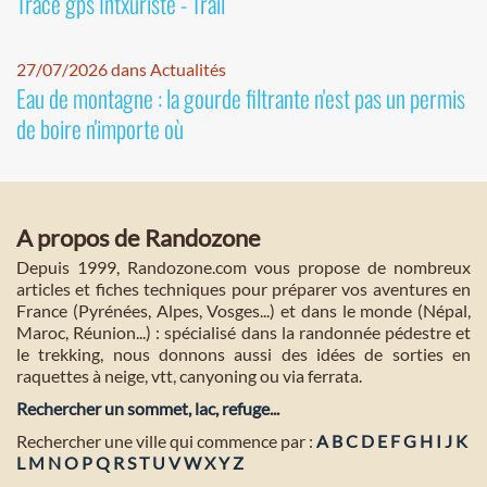
Tracé gps Intxuriste - Trail
27/07/2026 dans Actualités
Eau de montagne : la gourde filtrante n'est pas un permis
de boire n'importe où
A propos de Randozone
Depuis 1999, Randozone.com vous propose de nombreux
articles et fiches techniques pour préparer vos aventures en
France (Pyrénées, Alpes, Vosges...) et dans le monde (Népal,
Maroc, Réunion...) : spécialisé dans la randonnée pédestre et
le trekking, nous donnons aussi des idées de sorties en
raquettes à neige, vtt, canyoning ou via ferrata.
Rechercher un sommet, lac, refuge...
Rechercher une ville qui commence par :
A
B
C
D
E
F
G
H
I
J
K
L
M
N
O
P
Q
R
S
T
U
V
W
X
Y
Z