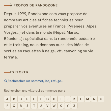
À PROPOS DE RANDOZONE
Depuis 1999, Randozone.com vous propose de
nombreux articles et fiches techniques pour
préparer vos aventures en France (Pyrénées, Alpes,
Vosges…) et dans le monde (Népal, Maroc,
Réunion…) : spécialisé dans la randonnée pédestre
et le trekking, nous donnons aussi des idées de
sorties en raquettes à neige, vtt, canyoning ou via
ferrata.
EXPLORER
Rechercher un sommet, lac, refuge…
Rechercher une ville qui commence par :
A
B
C
D
E
F
G
H
I
J
K
L
M
N
O
P
Q
R
S
T
U
V
W
X
Y
Z