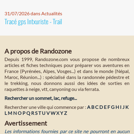
31/07/2026 dans Actualités
Tracé gps Intxuriste - Trail
A propos de Randozone
Depuis 1999, Randozone.com vous propose de nombreux
articles et fiches techniques pour préparer vos aventures en
France (Pyrénées, Alpes, Vosges...) et dans le monde (Népal,
Maroc, Réunion...) : spécialisé dans la randonnée pédestre et
le trekking, nous donnons aussi des idées de sorties en
raquettes à neige, vtt, canyoning ou via ferrata.
Rechercher un sommet, lac, refuge...
Rechercher une ville qui commence par :
A
B
C
D
E
F
G
H
I
J
K
L
M
N
O
P
Q
R
S
T
U
V
W
X
Y
Z
Avertissement
Les informations fournies par ce site ne pourront en aucun